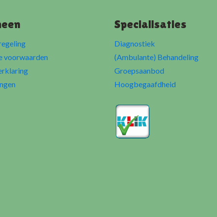
meen
Specialisaties
regeling
Diagnostiek
e voorwaarden
(Ambulante) Behandeling
erklaring
Groepsaanbod
ngen
Hoogbegaafdheid