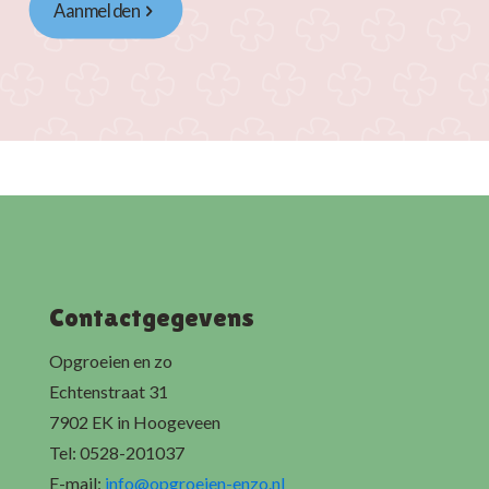
Aanmelden
Contactgegevens
Opgroeien en zo
Echtenstraat 31
7902 EK in Hoogeveen
Tel:
0528-201037
E-mail:
info@opgroeien-enzo.nl